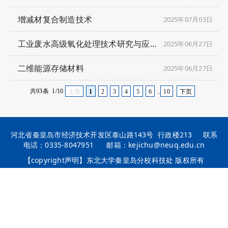
增减材复合制造技术
2025年07月03日
工业废水高级氧化处理技术研究与应用
2025年06月27日
二维能源存储材料
2025年06月27日
共93条
1/10
上页
1
2
3
4
5
6
..
10
下页
河北省秦皇岛市经济技术开发区泰山路143号 行政楼213
联系
电话：0335-8047951
邮箱：kejichu@neuq.edu.cn
【copyright声明】东北大学秦皇岛分校科技处 版权所有